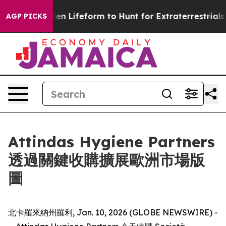
Virtual Alien Lifeform to Hunt for Extraterrestrials
Abo
AGP PICKS
Attindas Hygiene Partners
透過關鍵收購擴展歐洲市場版
圖
北卡羅來納州羅利, Jan. 10, 2026 (GLOBE NEWSWIRE) -