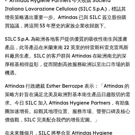
- Attindas Hygiene Partners 今天收購 Società
Italiana Lavorazione Cellulosa (SILC S.p.A.)，標誌其
增長策略邁出重要一步。Attindas 已與 SILC 簽立股份購
買協議，將這間 53 年歷史的家族企業收歸旗下。
SILC S.p.A. 為歐洲各地客戶提供優質的吸收性衛生與護膚
產品，此等產品在米蘭東南 22 英里的特雷斯科雷克雷馬斯
科廠房生產。SILC 的客戶群與 Attindas 在歐洲南北的深
厚根基相得益彰，從而開創高效服務歐洲以至出口市場的新
機遇。
Attindas 行政總裁 Esther Berrozpe 表示：「Attindas 的
策略方針旨在滿足北美及歐洲對基本衛生產品日趨殷切的需
求。今日 SILC 加入 Attindas Hygiene Partners，有助集
團加速增長。綜觀其地理位置、服務市場、聲譽口碑及核心
價值觀，SILC 完美配合我們的增長宏圖。」
在未來幾個月，SILC 將整合至 Attindas Hygiene