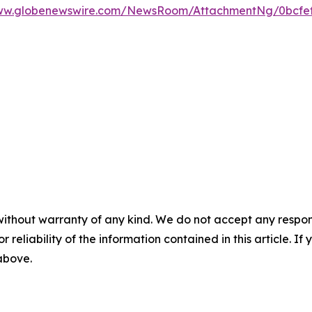
www.globenewswire.com/NewsRoom/AttachmentNg/0bcfef
without warranty of any kind. We do not accept any responsib
r reliability of the information contained in this article. I
 above.