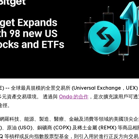
RE) -- 全球最具規模的全景交易所 (Universal Exchange，UEX)
其多元資產交易環境。 透過與
Ondo 的合作
，是次擴充讓用戶可透
途徑。
亦網羅科技、能源、製造、醫療、金融及消費等領域的美國頂尖企業
GLD)、原油 (USO)、銅礦商 (COPX) 及稀土金屬 (REMX
 SQQQ 等槓桿或反向指數股票型基金，則引入用於進行正反方向