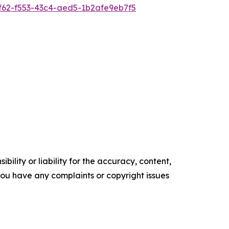
62-f553-43c4-aed5-1b2afe9eb7f5
ility or liability for the accuracy, content,
f you have any complaints or copyright issues