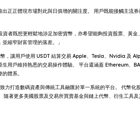
推出正正體現市場對此與日俱增的關注度。 用戶既能接觸主流券
投資者既想更輕鬆地涉足加密貨幣，亦希望能夠投資股票、黃金
，並縮窄財富管理的落差。」
，讓用戶使用 USDT 結算交易 Apple、Tesla、Nvidia 
維持熟悉的交易操作體驗。 平台還涵蓋 Ethereum、BASE、
整的體系。
里程，致力打造數碼資產與傳統工具融匯於單一系統的平台。 代幣
隨著更多美國股票及交易所買賣基金與鏈上代幣、衍生工具及其他資