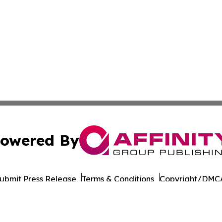
owered By
ubmit Press Release
Terms & Conditions
Copyright/DMCA
Inc. dba Affinity Group Publishing & Economy Daily Jamai
Cookie Settings / Your Privacy Choices