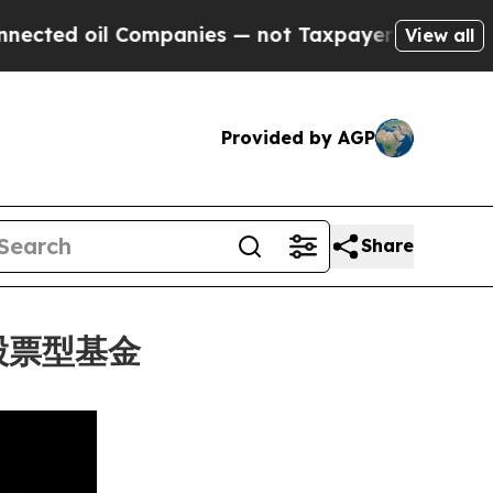
oil Companies — not Taxpayers — the Chance to C
View all
Provided by AGP
Share
數股票型基金