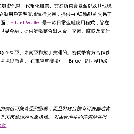
百萬計的加密代幣、代幣化股票、交易所買賣基金以及其他現
協助用戶更明智地進行交易，提供由 AI 驅動的交易工
層面，
Bitget Wallet
是一款日常金融應用程式，旨在
現實世界金融，提供流暢整合出入金、交易、賺取及支付
)
在東亞、東南亞和拉丁美洲的加密貨幣官方合作夥
供區塊鏈教育。 在電單車賽壇中，Bitget 是世界頂級
資的價值可能會受到影響，而且財務目標有可能無法實
非未來業績的可靠指標。 對由此產生的任何潛在損
條款
。