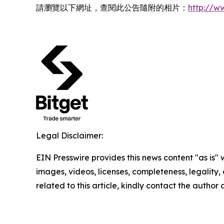
請瀏覽以下網址，查閱此公告隨附的相片：
http://
Legal Disclaimer:
EIN Presswire provides this news content "as is" 
images, videos, licenses, completeness, legality, o
related to this article, kindly contact the author