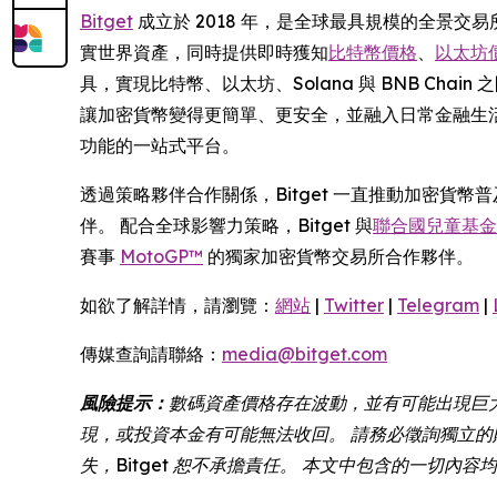
Bitget
成立於 2018 年，是全球最具規模的全景交易
實世界資產，同時提供即時獲知
比特幣價格
、
以太坊
具，實現比特幣、以太坊、Solana 與 BNB Ch
讓加密貨幣變得更簡單、更安全，並融入日常金融生活
功能的一站式平台。
透過策略夥伴合作關係，Bitget 一直推動加密貨
伴。 配合全球影響力策略，Bitget 與
聯合國兒童基金會 
賽事
MotoGP™
的獨家加密貨幣交易所合作夥伴。
如欲了解詳情，請瀏覽：
網站
|
Twitter
|
Telegram
|
傳媒查詢請聯絡：
media@bitget.com
風險提示：
數碼資產價格存在波動，並有可能出現巨
現，或投資本金有可能無法收回。 請務必徵詢獨立的
失，Bitget 恕不承擔責任。 本文中包含的一切內