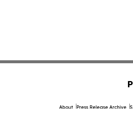
P
About
Press Release Archive
S
© 1995-2026 Newsmatics 