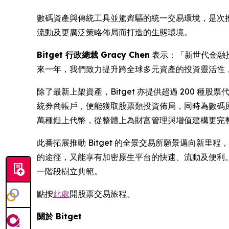
數碼資產與傳統工具並駕齊驅的統一交易環境，是次
流動及更廣泛策略佈局而打造的生態環境。
Bitget 行政總裁 Gracy Chen
表示：「新世代金融
來一年，我們致力提升跨全球多元資產的投資靈活性
除了最新上架資產，Bitget 亦提供超過 200 種股票代幣
統券商帳戶，便能獲取股票類投資佈局，同時為數碼原生用戶
萬種鏈上代幣，從整體上為財富管理與增值建構更完
此番拓展推動 Bitget 的全景交易所願景邁向新
的途徑，又能享有加密原生平台的快速、流動及便利。 
一階段樹立典範。
點按
此處
開股票交易旅程。
關於 Bitget