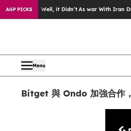
%. Well, it Didn’t
As war With Iran Drove oil P
AGP PICKS
Menu
Bitget 與 Ondo 加