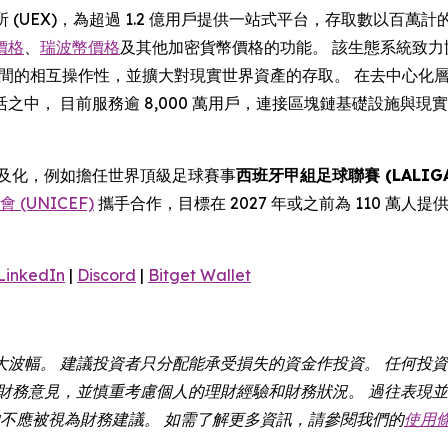
所 (UEX)，為超過 1.2 億用戶提供一站式平台，存取數以
價格
、
瑞波幣價格
及其他加密貨幣價格的功能。 該生態系統致力
ain 之間的相互操作性，並擴大對現實世界資產的存取。 在去中心化
之中， 目前服務逾 8,000 萬用戶，連接區塊鏈基礎設施與
幣普及化，例如擔任世界頂級足球賽事
西班牙甲組足球聯賽 (LALIGA
(UNICEF)
攜手合作，目標在 2027 年或之前為 110 萬人提
LinkedIn
|
Discord
|
Bitget Wallet
大波幅。 建議投資者只分配能承受損失的資金作投資。 任何投
財務意見，並慎重考慮個人的理財經驗和財務狀況。 過往表現並
容均不應被視為財務建議。 如需了解更多資訊，請參閱我們的
使用